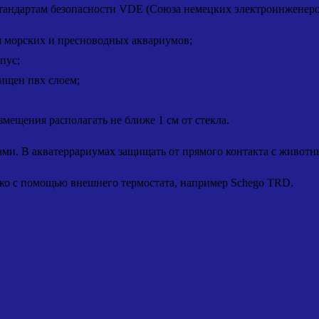
стандартам безопасности VDE (Союза немецких электроинженеро
я морских и пресноводных аквариумов;
пус;
ищен пвх слоем;
змещения располагать не ближе 1 см от стекла.
ами. В акватеррариумах защищать от прямого контакта с животн
ько с помощью внешнего термостата, например Schego TRD.