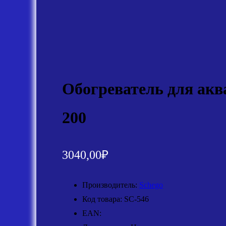
Обогреватель для акв
200
3040,00
₽
Производитель:
Schego
Код товара: SC-546
EAN: