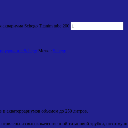
 аквариума Schego Titanim tube 200
орудование Schego
Метка:
Schego
 и акватеррариумов объемом до 250 литров.
отовлены из высококачественной титановой трубки, поэтому не