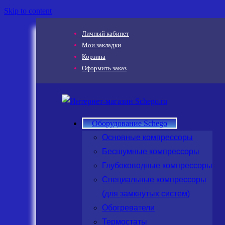
Skip to content
Личный кабинет
Мои закладки
Корзина
Оформить заказ
Оборудование Schego
Основные компрессоры
Бесшумные компрессоры
Глубоководные компрессоры
Специальные компрессоры
(для замкнутых систем)
Обогреватели
Термостаты