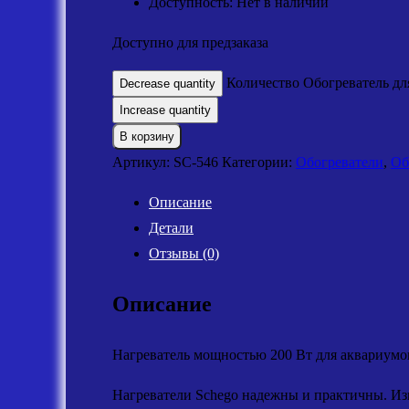
Доступность: Нет в наличии
Доступно для предзаказа
Количество Обогреватель для
Decrease quantity
Increase quantity
В корзину
Артикул:
SC-546
Категории:
Обогреватели
,
Об
Описание
Детали
Отзывы (0)
Описание
Нагреватель мощностью 200 Вт для аквариумов
Нагреватели Schego надежны и практичны. Изг