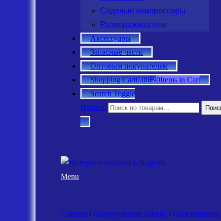
Садовые компрессоры
Размораживатели
Аксессуары
Запасные части
Оптовым покупателям
Shopping Cart
0,00₽
-
0
Items in Cart
Search Toggle
Искать:
Поис
Menu
Главная
/
Оборудование Schego
/
Обогреватели