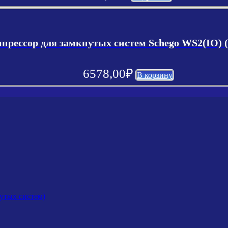
прессор для замкнутых систем Schego WS2(IO) (
6578,00
₽
В корзину
утых систем)