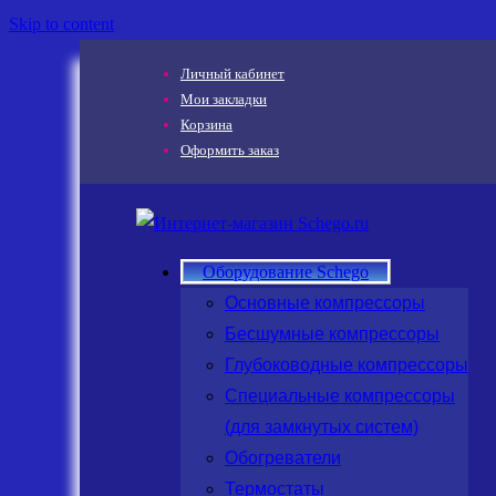
Skip to content
Личный кабинет
Мои закладки
Корзина
Оформить заказ
Оборудование Schego
Основные компрессоры
Бесшумные компрессоры
Глубоководные компрессоры
Специальные компрессоры
(для замкнутых систем)
Обогреватели
Термостаты